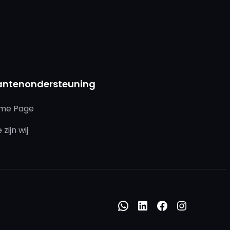
antenondersteuning
me Page
 zijn wij
WhatsApp
LinkedIn
Facebook
Instagr